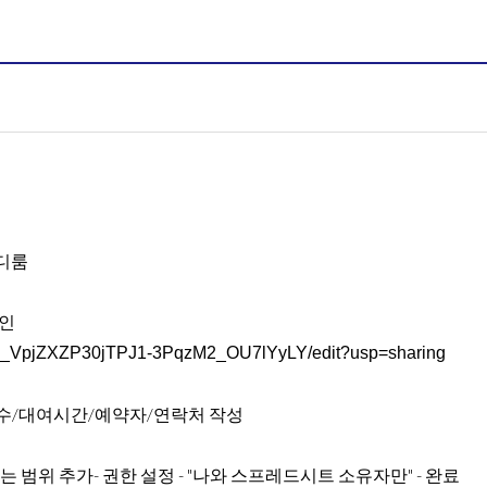
터디룸
확인
-dLW_VpjZXZP30jTPJ1-3PqzM2_OU7lYyLY/edit?usp=sharing
호수/대여시간/예약자/연락처 작성
는 범위 추가- 권한 설정 - "나와 스프레드시트 소유자만" - 완료