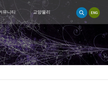
커뮤니티
교양물리