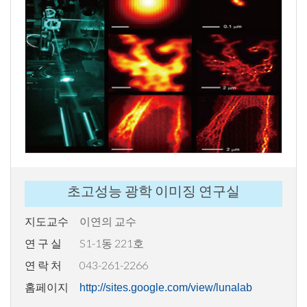
초고성능 광학 이미징 연구실
지도교수
이연의 교수
연 구 실
S1-1동 221호
연 락 처
043-261-2266
홈페이지
http://sites.google.com/view/lunalab