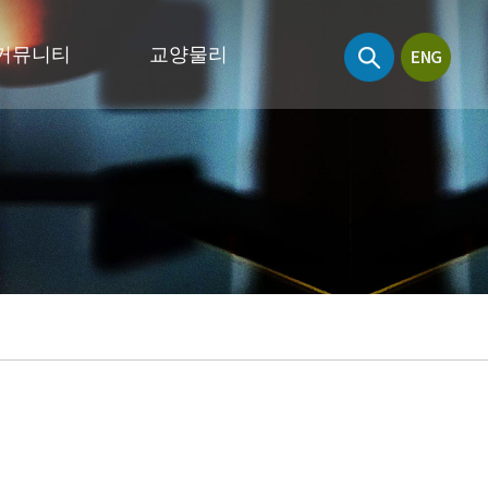
커뮤니티
교양물리